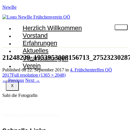
NewBe
Herzlich Willkommen
Vorstand
Erfahrungen
Aktuelles
21248239_1953953008156713_2752323028
Veranstaltungen
Verein
Published on
22. September 2017
in
4. Frühchentreffen OÖ
2017
Full resolution (1365 × 2048)
←
Previous
Next
→
X
Sabi die Fotografin
Frühchenverein Oberösterreich