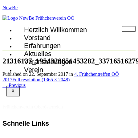
NewBe
Herzlich Willkommen
Vorstand
Erfahrungen
Aktuelles
21316137_1954320651453282_3371651627
Veranstaltungen
Verein
Published on
22. September 2017
in
4. Frühchentreffen OÖ
2017
Full resolution (1365 × 2048)
←
Previous
X
Frühchenverein Oberösterreich
Schnelle Links