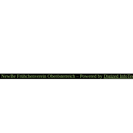
 NewBe Frühchenverein Oberösterreich – Powered by
Digized InfoTe