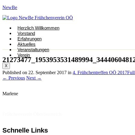
NewBe
Herzlich Willkommen
Vorstand
Erfahrungen
Aktuelles
Veranstaltungen
Verein
21273477_1953953531489994_3444060481
X
Published on
22. September 2017
in
4. Frühchentreffen OÖ 2017
Full
←
Previous
Next
→
Marlene
Frühchenverein Oberösterreich
Schnelle Links