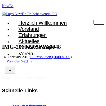
NewBe
Herzlich Willkommen
Vorstand
Erfahrungen
Aktuelles
IMG-20190209-WA0048
Veranstaltungen
Verein
14. February 2019
Full resolution (1600 × 900)
←
Previous
Next
→
X
Frühchenverein Oberösterreich
Schnelle Links