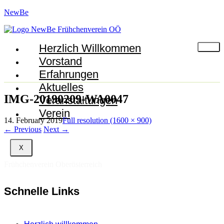
NewBe
Herzlich Willkommen
Vorstand
Erfahrungen
Aktuelles
IMG-20190209-WA0047
Veranstaltungen
Verein
14. February 2019
Full resolution (1600 × 900)
←
Previous
Next
→
X
Frühchenverein Oberösterreich
Schnelle Links