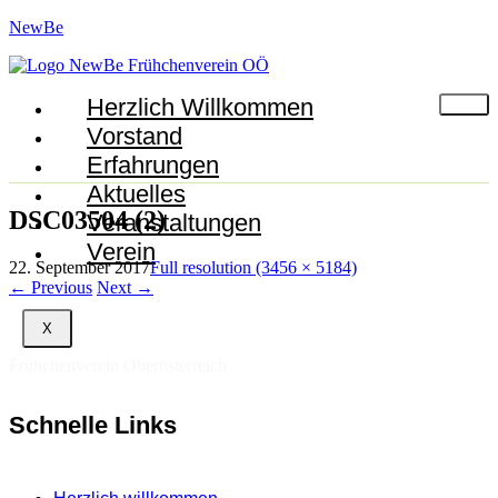
NewBe
Herzlich Willkommen
Vorstand
Erfahrungen
Aktuelles
DSC03504 (2)
Veranstaltungen
Verein
22. September 2017
Full resolution (3456 × 5184)
←
Previous
Next
→
X
Frühchenverein Oberösterreich
Schnelle Links