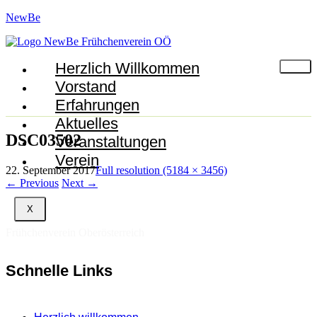
NewBe
Herzlich Willkommen
Vorstand
Erfahrungen
Aktuelles
DSC03502
Veranstaltungen
Verein
22. September 2017
Full resolution (5184 × 3456)
←
Previous
Next
→
X
Frühchenverein Oberösterreich
Schnelle Links