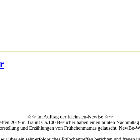
r
☆☆ Im Auftrag der Kleinsten-NewBe ☆☆
effen 2019 in Traun! Ca.100 Besucher haben einen bunten Nachmittag m
vorstellung und Erzählungen von Frühchenmamas gelauscht, NewBe-Werb
r über ein sehr erfolgreiches Frühchentreffen berichten und freuen un