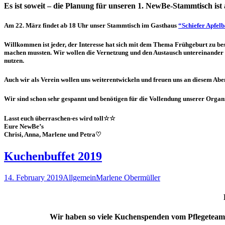
Es ist soweit – die Planung für unseren 1. NewBe-Stammtisch ist 
Am 22. März findet ab 18 Uhr unser Stammtisch im Gasthaus
“Schiefer Apfel
Willkommen ist jeder, der Interesse hat sich mit dem Thema Frühgeburt zu be
machen mussten. Wir wollen die Vernetzung und den Austausch untereinander e
nutzen.
Auch wir als Verein wollen uns weiterentwickeln und freuen uns an diesem A
Wir sind schon sehr gespannt und benötigen für die Vollendung unserer Organ
Lasst euch überraschen-es wird toll☆☆
Eure NewBe’s
Chrisi, Anna, Marlene und Petra♡
Kuchenbuffet 2019
14. February 2019
Allgemein
Marlene Obermüller
Wir haben so viele Kuchenspenden vom Pflegetea