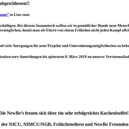
abgeschlossen!!
baum”
in Linz statt.
schäftigen. Bei diesem Stammtisch wollen wir in gemütlicher Runde neue Mensch
rmöglichen, damit man als Eltern von einem Frühchen nicht jeden Kampf allein
bend viele Anregungen für neue Projekte und Unterstützungsmöglichkeiten zu be
isation eure Anmeldungen bis spätestens 8. März 2019 an unserer Vereinsmaila
Die NewBe’s freuen sich über ein sehr erfolgreiches Kuchenbuffet!
m der NICU, NIMCU/NGB, Frühcheneltern und NewBe Freunden be