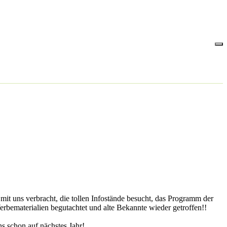
it uns verbracht, die tollen Infostände besucht, das Programm der
ematerialien begutachtet und alte Bekannte wieder getroffen!!
s schon auf nächstes Jahr!