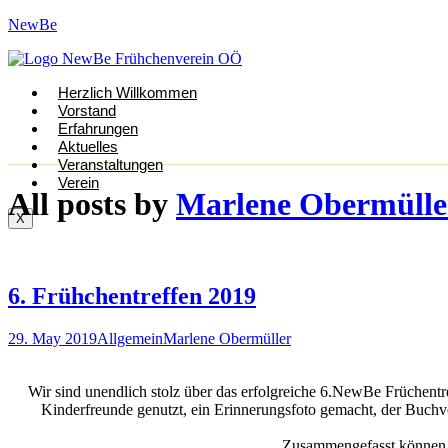
NewBe
Herzlich Willkommen
Vorstand
Erfahrungen
Aktuelles
Veranstaltungen
Verein
All posts by
Marlene Obermülle
X
6. Frühchentreffen 2019
29. May 2019
Allgemein
Marlene Obermüller
Wir sind unendlich stolz über das erfolgreiche 6.NewBe Früchentr
Kinderfreunde genutzt, ein Erinnerungsfoto gemacht, der Buch
Zusammengefasst können wi