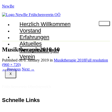
NewBe
Herzlich Willkommen
Vorstand
Erfahrungen
Aktuelles
Musiktherapie2018-10
Veranstaltungen
Verein
Published on
6. January 2019
in
Musiktherapie 2018
Full resolution
(960 × 720)
←
Previous
Next
→
X
Frühchenverein Oberösterreich
Schnelle Links