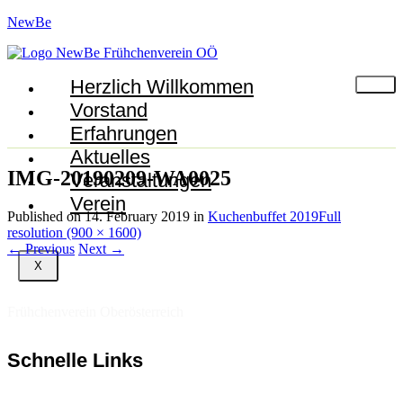
NewBe
Herzlich Willkommen
Vorstand
Erfahrungen
Aktuelles
IMG-20190209-WA0025
Veranstaltungen
Verein
Published on
14. February 2019
in
Kuchenbuffet 2019
Full
resolution (900 × 1600)
←
Previous
Next
→
X
Frühchenverein Oberösterreich
Schnelle Links