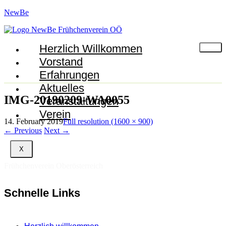
NewBe
Herzlich Willkommen
Vorstand
Erfahrungen
Aktuelles
IMG-20190209-WA0055
Veranstaltungen
Verein
14. February 2019
Full resolution (1600 × 900)
←
Previous
Next
→
X
Frühchenverein Oberösterreich
Schnelle Links