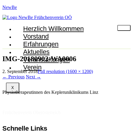
NewBe
Herzlich Willkommen
Vorstand
Erfahrungen
Aktuelles
IMG-20180902-WA0006
Veranstaltungen
Verein
2. September 2018
Full resolution (1600 × 1200)
←
Previous
Next
→
X
Physiotherapeutinnen des Kepleruniklinikums Linz
Frühchenverein Oberösterreich
Schnelle Links