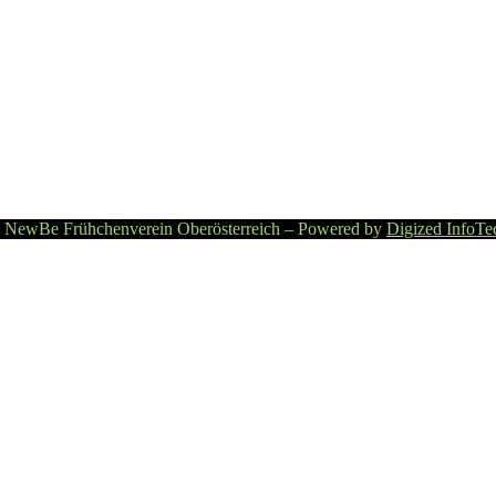
 NewBe Frühchenverein Oberösterreich – Powered by
Digized InfoTe