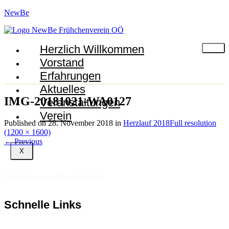
NewBe
Herzlich Willkommen
Vorstand
Erfahrungen
Aktuelles
IMG-20181021-WA0127
Veranstaltungen
Verein
Published on
28. November 2018
in
Herzlauf 2018
Full resolution
(1200 × 1600)
←
Previous
X
Frühchenverein Oberösterreich
Schnelle Links