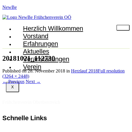
NewBe
Herzlich Willkommen
Vorstand
Erfahrungen
Aktuelles
20181021_112730
Veranstaltungen
Verein
Published on
28. November 2018
in
Herzlauf 2018
Full resolution
(3264 × 2448)
←
Previous
Next
→
X
Frühchenverein Oberösterreich
Schnelle Links