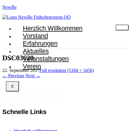
NewBe
Herzlich Willkommen
Vorstand
Erfahrungen
Aktuelles
DSC03620
Veranstaltungen
Verein
22. September 2017
Full resolution (5184 × 3456)
←
Previous
Next
→
X
Frühchenverein Oberösterreich
Schnelle Links