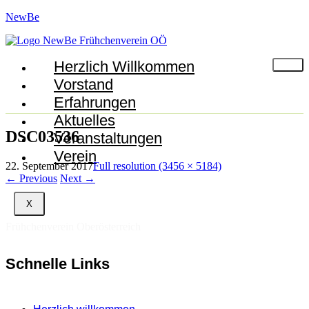
NewBe
Herzlich Willkommen
Vorstand
Erfahrungen
Aktuelles
DSC03536
Veranstaltungen
Verein
22. September 2017
Full resolution (3456 × 5184)
←
Previous
Next
→
X
Frühchenverein Oberösterreich
Schnelle Links