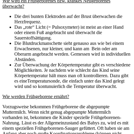
Wie wird ein Frühgeborenes bzw. krankes Neugeborenes
überwacht?
Die drei bunten Elektroden auf der Brust überwachen die
Herzfrequenz.
Das „rote“ Licht (= Pulsoxymeter) ist meist an einer Hand
oder einem Fuß angebracht und überwacht die
Sauerstoffsättigung.
Die Blutdruckmanschette sieht genauso aus wie bei einem
Erwachsenen, nur kleiner, und kann am Bein oder am
Oberarm angebracht werden. Gemessen wird in individuellen
Abständen.
Zur Überwachung der Körpertemperatur gibt es verschiedene
Möglichkeiten. Je nachdem wie schlecht das Kind seine
Körpertemperatur hält muss man oft kontrollieren. Dazu gibt
es eineTemperatursonde, die einfach unter das Kind gelegt
wird und so kontunuierlich die Temperatur überwacht.
Wie werden Frühgeborene ernährt?
Vorzugsweise bekommen Frühgeborene die abgepumpte
Muttermilch. Wenn nicht genug abgepumpte Muttermilch
vorhanden ist, bekommen die Kinder spezielle Frühgeborenen-
Nahrung. Lässt es der Allgemeinzustand des Babys zu, wird es mit
einem speziellen Frühgeborenen-Sauger gefüttert. Oft haben sie am
Anfang aber noch große Koordinationsprobleme (können nicht