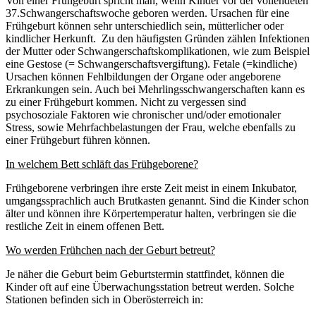
Von einer Frühgeburt spricht man, wenn Kinder vor der vollendeten
37.Schwangerschaftswoche geboren werden. Ursachen für eine
Frühgeburt können sehr unterschiedlich sein, mütterlicher oder
kindlicher Herkunft. Zu den häufigsten Gründen zählen Infektionen
der Mutter oder Schwangerschaftskomplikationen, wie zum Beispiel
eine Gestose (= Schwangerschaftsvergiftung). Fetale (=kindliche)
Ursachen können Fehlbildungen der Organe oder angeborene
Erkrankungen sein. Auch bei Mehrlingsschwangerschaften kann es
zu einer Frühgeburt kommen. Nicht zu vergessen sind
psychosoziale Faktoren wie chronischer und/oder emotionaler
Stress, sowie Mehrfachbelastungen der Frau, welche ebenfalls zu
einer Frühgeburt führen können.
In welchem Bett schläft das Frühgeborene?
Frühgeborene verbringen ihre erste Zeit meist in einem Inkubator,
umgangssprachlich auch Brutkasten genannt. Sind die Kinder schon
älter und können ihre Körpertemperatur halten, verbringen sie die
restliche Zeit in einem offenen Bett.
Wo werden Frühchen nach der Geburt betreut?
Je näher die Geburt beim Geburtstermin stattfindet, können die
Kinder oft auf eine Überwachungsstation betreut werden. Solche
Stationen befinden sich in Oberösterreich in: