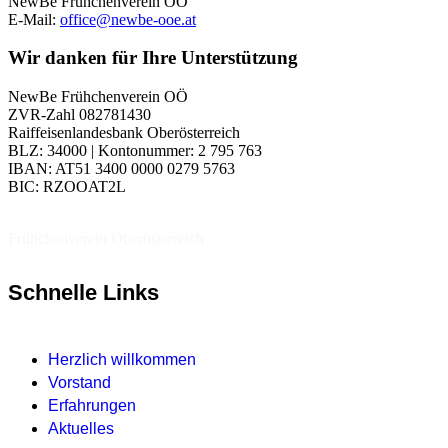
NewBe Frühchenverein OÖ
E-Mail:
office@newbe-ooe.at
Wir danken für Ihre Unterstützung
NewBe Frühchenverein OÖ
ZVR-Zahl 082781430
Raiffeisenlandesbank Oberösterreich
BLZ: 34000 | Kontonummer: 2 795 763
IBAN: AT51 3400 0000 0279 5763
BIC: RZOOAT2L
Frühchenverein Oberösterreich
Schnelle Links
Herzlich willkommen
Vorstand
Erfahrungen
Aktuelles