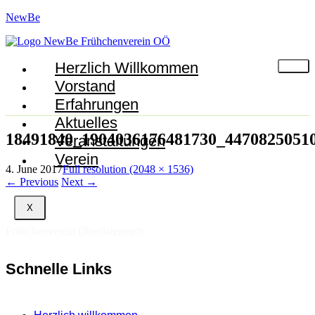
NewBe
Herzlich Willkommen
Vorstand
Erfahrungen
Aktuelles
18491840_1904036176481730_4470825051
Veranstaltungen
Verein
4. June 2017
Full resolution (2048 × 1536)
←
Previous
Next
→
X
Frühchenverein Oberösterreich
Schnelle Links